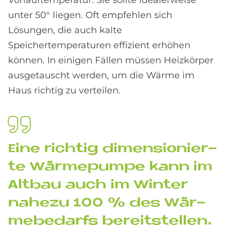
unter 50° liegen. Oft empfehlen sich
Lösungen, die auch kalte
Speichertemperaturen effizient erhöhen
können. In einigen Fällen müssen Heizkörper
ausgetauscht werden, um die Wärme im
Haus richtig zu verteilen.
Eine rich­tig di­men­sio­nier­
te Wär­me­pum­pe kann im
Alt­bau auch im Win­ter
na­he­zu 100 % des Wär­
me­be­dar­fs be­reit­stel­len.