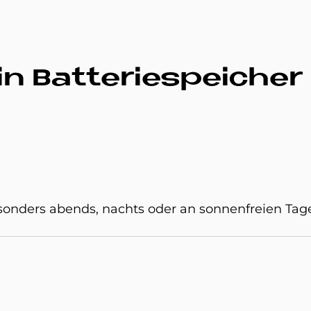
n Bat­te­rie­spei­cher
sonders abends, nachts oder an sonnenfreien Tag