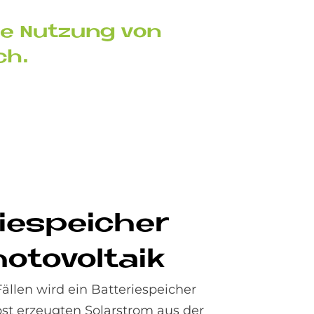
ste Nut­zung von
ch.
rie­spei­cher
­to­vol­ta­ik
ällen wird ein Batteriespeicher
bst erzeugten Solarstrom aus der