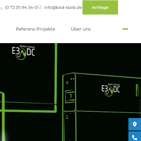
(0 72 31) 94 34-0
info@bad-staib.de
Anfrage
Referenz-Projekte
Über uns