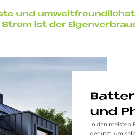
h­ste und um­welt­freund­lich­
Strom ist der Ei­gen­ver­brau
Bat­te­
und Pho
In den meisten F
genutzt, um sel