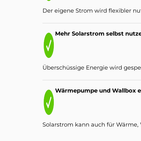
Der eigene Strom wird flexibler 
Mehr So­lar­strom selbst nut­z
Überschüssige Energie wird gespe
Wär­me­pum­pe und Wall­box ei
Solarstrom kann auch für Wärme,