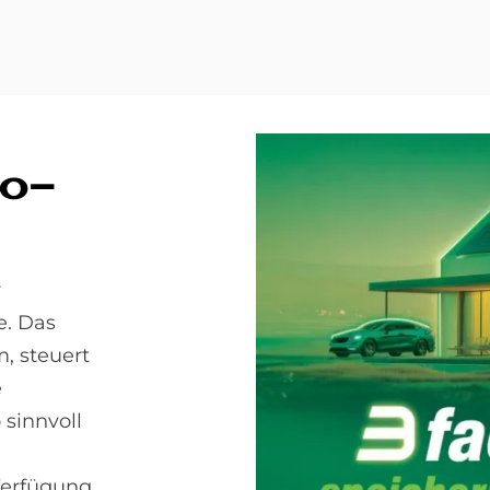
So­
r
e. Das
, steuert
e
sinnvoll
Verfügung.