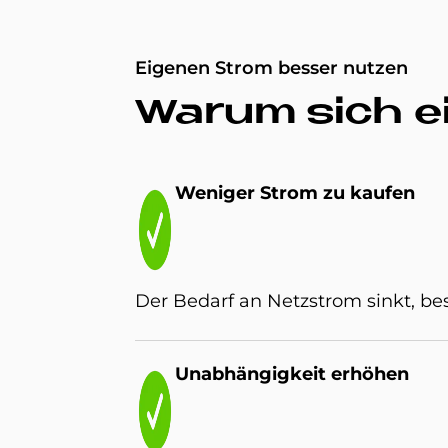
Eigenen Strom besser nutzen
Wa­rum sich ei
We­ni­ger Strom zu­ kau­fen
Der Bedarf an Netzstrom sinkt, be
Un­ab­hän­gig­keit er­hö­hen