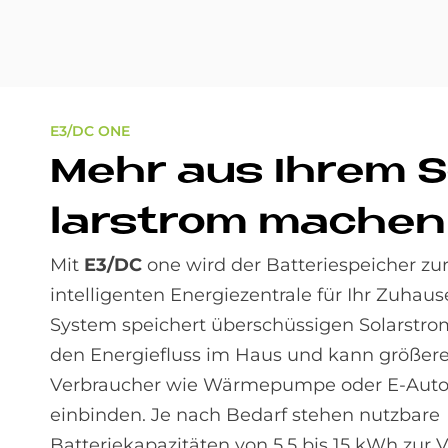
E3/DC ONE
Mehr aus Ih­rem 
lar­strom ma­chen
Mit
E3/DC
one wird der Batteriespeicher zu
intelligenten Energiezentrale für Ihr Zuhaus
System speichert überschüssigen Solarstrom
den Energiefluss im Haus und kann größer
Verbraucher wie Wärmepumpe oder E-Auto 
einbinden. Je nach Bedarf stehen nutzbare
Batteriekapazitäten von 5,5 bis 15 kWh zur 