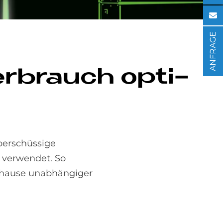
ANFRAGE
ver­brauch op­ti­
berschüssige
t verwendet. So
uhause unabhängiger