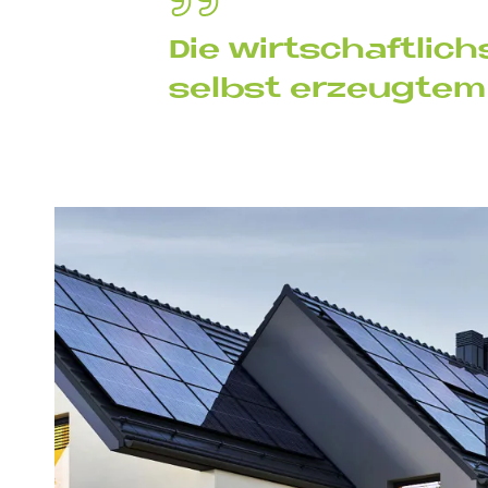
Die wirt­schaft­lic
selbst er­zeug­tem 