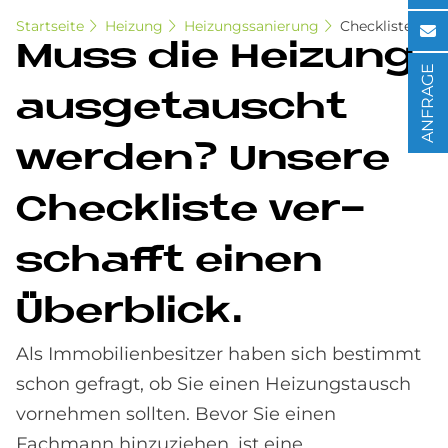
Startseite
Heizung
Heizungssanierung
Checkliste
Muss die Hei­zung
ANFRAGE
aus­ge­tau­scht
wer­den? Un­se­re
Check­li­ste ver­
schaf­ft einen
Über­bli­ck.
Als Immobilienbesitzer haben sich bestimmt
schon gefragt, ob Sie einen Heizungstausch
vornehmen sollten. Bevor Sie einen
Fachmann hinzuziehen, ist eine