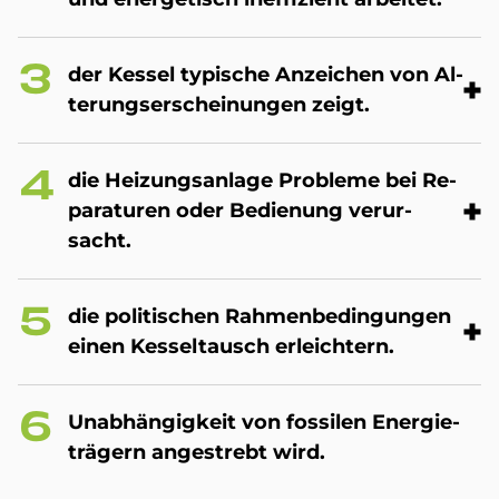
der Kes­sel ty­pi­sche An­zei­chen von Al­
te­rungs­er­schei­nun­gen zei­gt.
die Hei­zungs­an­la­ge Pro­ble­me bei Re­
pa­ra­tu­ren oder Be­die­n­ung ver­ur­
sacht.
die po­li­ti­schen Rah­men­be­din­gun­gen
einen Kes­sel­tausch er­leich­tern.
Un­ab­hän­gig­keit von fos­si­len En­er­gie­
trä­gern an­ge­stre­bt wird.