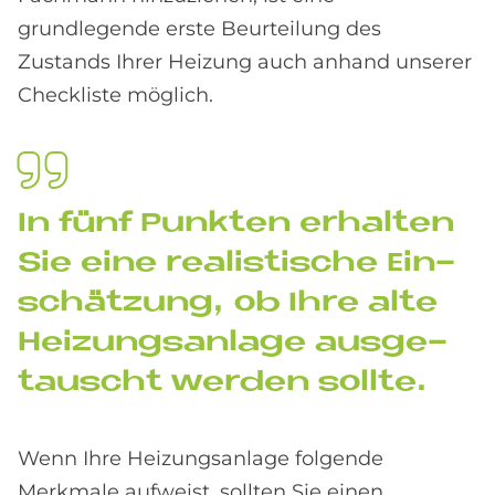
grundlegende erste Beurteilung des
Zustands Ihrer Heizung auch anhand unserer
Checkliste möglich.
In fünf Punk­ten er­hal­ten
Sie eine rea­li­sti­sche Ein­
schät­zung, ob Ihre alte
Hei­zungs­an­la­ge aus­ge­
tau­scht wer­den soll­te.
Wenn Ihre Heizungsanlage folgende
Merkmale aufweist, sollten Sie einen