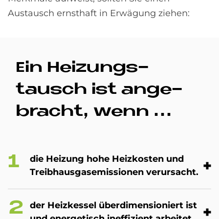
Austausch ernsthaft in Erwägung ziehen:
Ein Hei­zungs­
tausch ist an­ge­
bracht, wenn ...
die Hei­zung hohe Heiz­ko­sten und
Treib­haus­gas­emis­sio­nen ver­ur­sacht.
der Heiz­kes­sel über­di­men­sio­niert ist
und en­er­ge­tisch in­ef­fi­zi­ent ar­bei­tet.