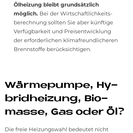
Ölheizung bleibt grundsätzlich
möglich.
Bei der Wirtschaftlichkeits­
berech­nung sollten Sie aber künftige
Verfüg­barkeit und Preis­entwicklung
der erforder­lichen klima­freund­licheren
Brenn­stoffe berücksichtigen.
Wär­me­pum­pe, Hy­
brid­hei­zung, Bio­
mas­se, Gas oder Öl?
Die freie Heizungswahl bedeutet nicht