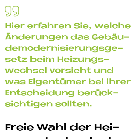
Hier er­fah­ren Sie, wel­che
Än­de­run­gen das Ge­bäu­
de­mo­der­ni­sie­rungs­ge­
se­tz beim Hei­zungs­
wech­sel vor­sieht und
was Ei­gen­tü­mer bei ih­rer
Ent­schei­dung be­rück­
sich­ti­gen soll­ten.
Freie Wahl der Hei­