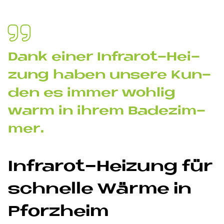
Dank ei­ner In­fra­rot-Hei­
zung ha­ben un­se­re Kun­
den es im­mer woh­lig
warm in ih­rem Ba­de­zim­
mer.
In­fra­rot-Hei­zung für
schnel­le Wär­me in
Pforz­heim