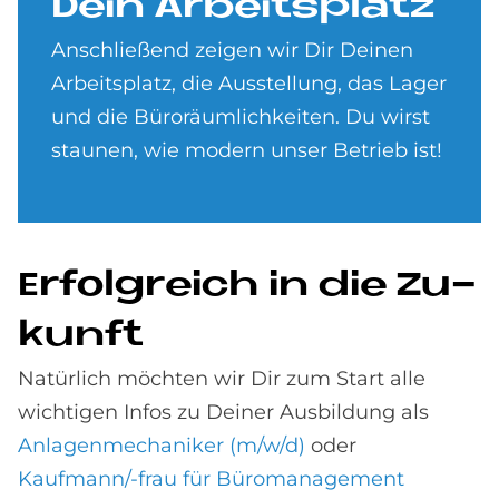
Dein Ar­beits­pla­tz
Anschließend zeigen wir Dir Deinen
Arbeitsplatz, die Ausstellung, das Lager
und die Büroräumlichkeiten. Du wirst
staunen, wie modern unser Betrieb ist!
Er­folg­reich in die Zu­
kun­ft
Natürlich möchten wir Dir zum Start alle
wichtigen Infos zu Deiner Ausbildung als
Anlagenmechaniker (m/w/d)
oder
Kaufmann/-frau für Büromanagement