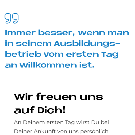
Im­mer bes­ser, wenn man
in sei­nem Aus­bil­dungs­
be­trieb vom er­sten Tag
an will­kom­men ist.
Wir freu­en uns
auf Dich!
An Deinem ersten Tag wirst Du bei
Deiner Ankunft von uns persönlich