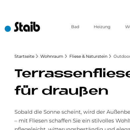
Bad
Heizung
W
Direkt
zum
Inhalt
Startseite
Wohnraum
Fliese & Naturstein
Outdoor
Ter­ras­sen­flie
für drau­ßen
Sobald die Sonne scheint, wird der Außenb
– mit Fliesen schaffen Sie ein stilvolles W
pflegeleicht, witterungsbeständig und elega