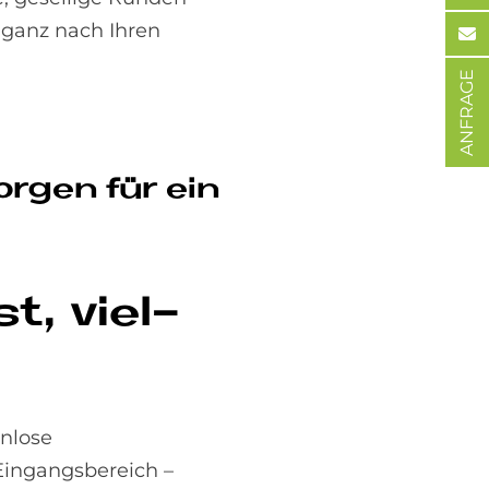
 ganz nach Ihren
ANFRAGE
or­gen für ein
t, viel­
enlose
 Eingangsbereich –