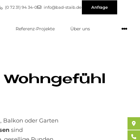
(0 72 31) 94 34-0
info@bad-staib.de
Anfrage
Referenz-Projekte
Über uns
– Wohn­ge­fühl
e, Balkon oder Garten
esen
sind
e, gesellige Runden