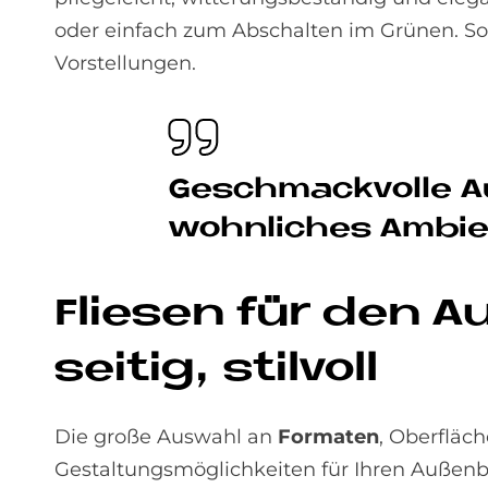
oder einfach zum Abschalten im Grünen. So
Vorstellungen.
Ge­schmack­vol­le Au
wohn­li­ches Am­bi­e
Flie­sen für den Au
sei­tig, stil­voll
Die große Auswahl an
Formaten
, Oberfläc
Gestaltungsmöglichkeiten für Ihren Außenbe