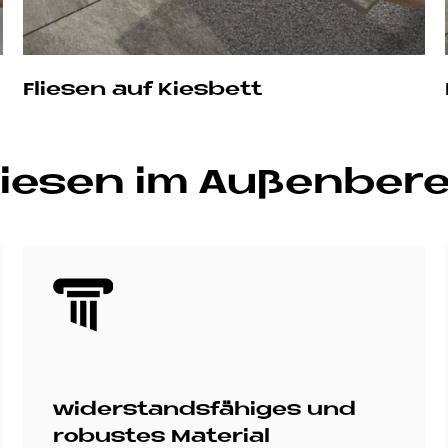
Fliesen auf Kiesbett
ie­sen im Au­ßen­be­r
Bild
widerstandsfähiges und
robustes Material