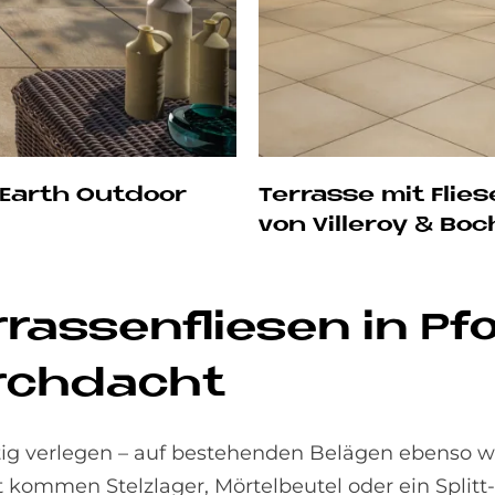
yEarth Outdoor
Terrasse mit Flie
von Villeroy & Boc
­ras­sen­flie­sen in Pf
urch­dacht
tig verlegen – auf bestehenden Belägen ebenso w
mmen Stelzlager, Mörtelbeutel oder ein Splitt-