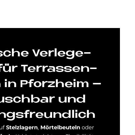
­sche Ver­le­ge­
für Ter­ras­sen­
n in Pforz­heim –
usch­bar und
ngs­freund­lich
auf
Stelzlagern
,
Mörtelbeuteln
oder