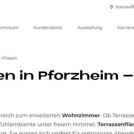
Standort
ohnraum
Kundendienst
Ausstellung
Karriere
-Fliesen
­sen in Pforz­heim 
ereich zum erweiterten
Wohnzimmer
. Ob Terrass
ohlfühlambiente unter freiem Himmel.
Terrassenfli
nt. Sie eignen sich perfekt für entspannte Abend