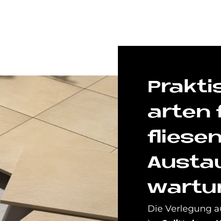
Prak­ti
ar­ten 
flie­se
Aus­ta
war­tu
Die Verlegung 