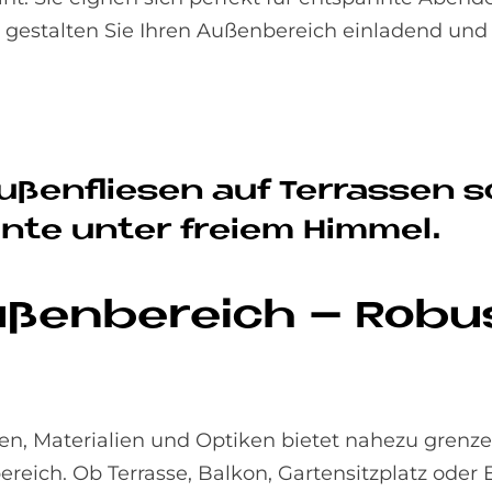
 gestalten Sie Ihren Außenbereich einladend und
­ßen­flie­sen auf Ter­ras­sen s
n­te un­ter frei­em Him­mel.
­ßen­be­reich – Ro­bus
hen, Materialien und Optiken bietet nahezu grenz
reich. Ob Terrasse, Balkon, Gartensitzplatz oder