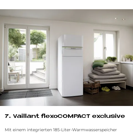
7. Vail­lant flexo­COM­PACT ex­clu­si­ve
Mit einem integrierten 185-Liter-Warmwasserspeicher