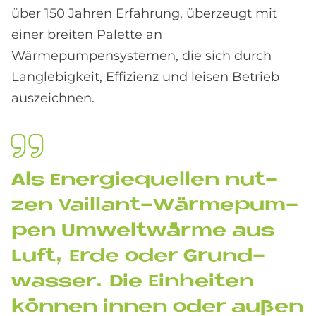
über 150 Jahren Erfahrung, überzeugt mit
einer breiten Palette an
Wärmepumpensystemen, die sich durch
Langlebigkeit, Effizienz und leisen Betrieb
auszeichnen.
Als En­er­gie­quel­len nut­
zen Vail­lant-Wär­me­pum­
pen Um­welt­wär­me aus
Luft, Erde oder Grund­
was­ser. Die Ein­hei­ten
kön­nen in­nen oder au­ßen