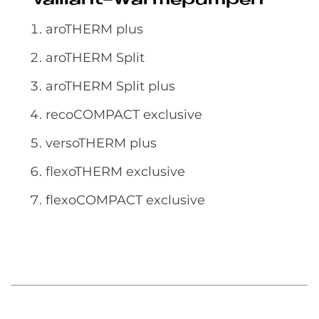
Vail­lant-Wär­me­pum­pen
aro­THERM plus
aro­THERM Split
aro­THERM Split plus
re­co­COM­PACT ex­clu­si­ve
verso­THERM plus
flexo­THERM ex­clu­si­ve
flexo­COM­PACT ex­clu­si­ve