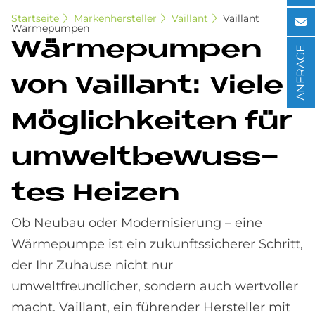
Startseite
Markenhersteller
Vaillant
Vaillant
Wärmepumpen
Wär­me­pum­pen
ANFRAGE
von Vail­lant: Vie­le
Mög­lich­kei­ten für
um­welt­be­wuss­
tes Hei­zen
Ob Neubau oder Modernisierung – eine
Wärmepumpe ist ein zukunftssicherer Schritt,
der Ihr Zuhause nicht nur
umweltfreundlicher, sondern auch wertvoller
macht. Vaillant, ein führender Hersteller mit