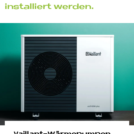
in­stal­liert wer­den.