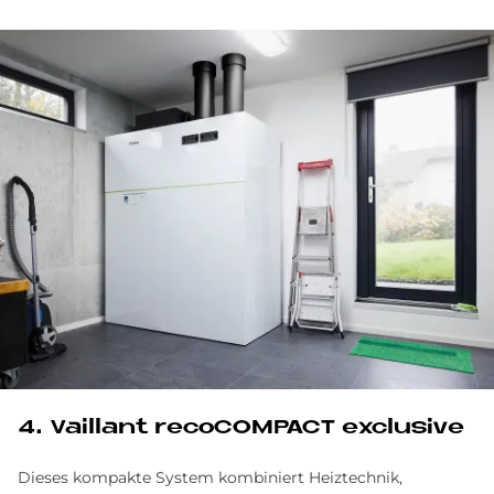
4. Vail­lant re­co­COM­PACT ex­clu­si­ve
Dieses kompakte System kombiniert Heiztechnik,