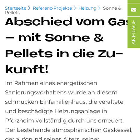
Startseite
Referenz-Projekte
Heizung
Sonne &
Pellets
Ab­schied vom Gas
ANFRAGE
– mit Son­ne &
Pel­lets in die Zu­
kun­ft!
Im Rahmen eines energetischen
Sanierungsvorhabens wurde an diesem
schmucken Einfamilienhaus, die veraltete
und beschädigte Heizungsanlage in
Pforzheim vollständig durch uns erneuert.
Der bestehende atmosphärischen Gaskessel,
der aufgrund seines Alters, seiner