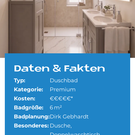
Da­ten & Fak­ten
Typ:
Duschbad
Kategorie:
Premium
Kosten:
€€€€€*
Badgröße:
6 m²
Badplanung:
Dirk Gebhardt
Besonderes:
Dusche,
Doppelwaschtisch,