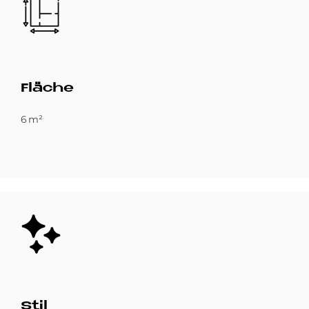
Flä­che
6 m²
Bild
Stil