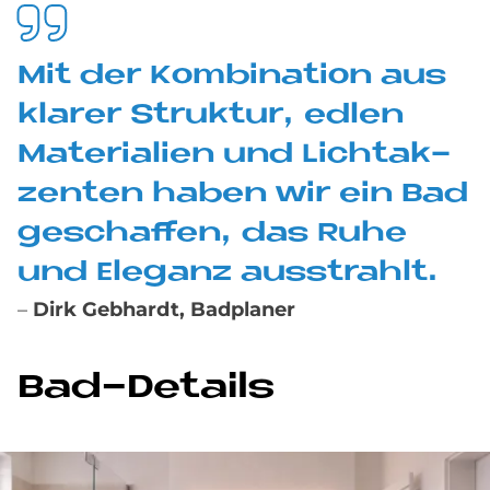
Mit der Kom­bi­na­ti­on aus
kla­rer Struk­tur, ed­len
Ma­te­ria­li­en und Licht­ak­
zen­ten ha­ben wir ein Bad
ge­schaf­fen, das Ruhe
und Ele­ganz aus­strahlt.
–
Dirk Gebhardt, Badplaner
Bad-De­tails