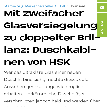
Startseite
Markenhersteller
HSK
Twinseal
Mit zwei­fa­cher
ANFRAGE
Glas­ver­sie­ge­lung
zu dop­pel­ter Bril­
lanz: Dusch­ka­bi­
nen von HSK
Wer das ultraklare Glas einer neuen
Duschkabine sieht, möchte dieses edle
Aussehen gern so lange wie möglich
erhalten. Herkömmliche Duschgläser
verschmutzen jedoch bald und werden über