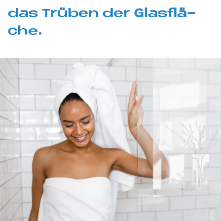
das Trü­ben der Glas­flä­
che.