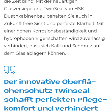
die Zeit blind. Mit der neuartigen
Glasversiegelung TwinSeal von HSK
Duschkabinenbau behalten Sie auch in
Zukunft freie Sicht und perfekte Klarheit: Mit
einer hohen Korrosionsbeständigkeit und
hydrophoben Eigenschaften wird zuverlässig
verhindert, dass sich Kalk und Schmutz auf
dem Glas ablagern können.
Der in­no­va­ti­ve Ober­flä­
chen­schu­tz Twin­se­al
schaf­ft per­fek­ten Pfle­ge­
kom­fort und ver­hin­dert