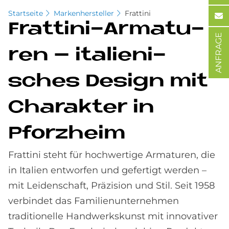
Startseite
Markenhersteller
Frattini
Frat­tini-Ar­ma­tu­
ANFRAGE
ren – ita­lie­ni­
sches De­sign mit
Cha­rak­ter in
Pforz­heim
Frattini steht für hochwertige Armaturen, die
in Italien entworfen und gefertigt werden –
mit Leidenschaft, Präzision und Stil. Seit 1958
verbindet das Familienunternehmen
traditionelle Handwerkskunst mit innovativer