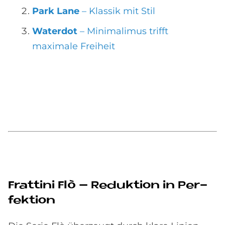
Park Lane
– Klassik mit Stil
Waterdot
– Minimalimus trifft
maximale Freiheit
Frat­tini Flò – Re­duk­ti­on in Per­
fek­ti­on