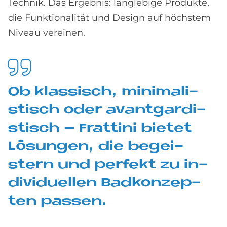
Technik. Das Ergebnis: langlebige Produkte,
die Funktionalität und Design auf höchstem
Niveau vereinen.
Ob klas­sisch, mi­ni­ma­li­
stisch oder avant­gar­di­
stisch – Frat­tini bie­tet
Lö­sun­gen, die be­gei­
stern und per­fe­kt zu in­
di­vi­du­el­len Bad­kon­zep­
ten pas­sen.