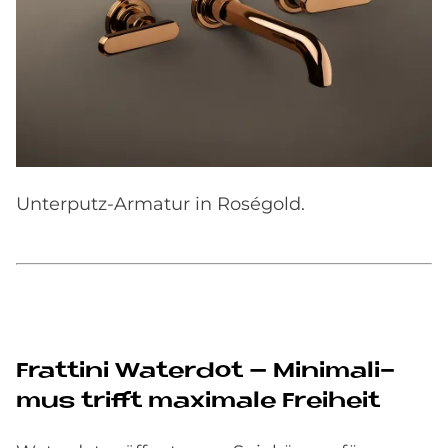
Unterputz-Armatur in Roségold.
Frat­tini Wa­ter­dot – Mi­ni­ma­li­
mus trif­ft ma­xi­ma­le Frei­heit