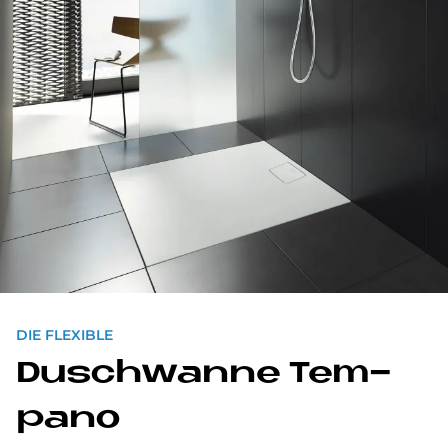
DIE FLEXIBLE
Dusch­wan­ne Tem­
pa­no