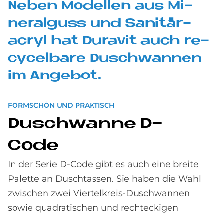
Ne­ben Mo­del­len aus Mi­
ne­ral­guss und Sa­ni­tär­
acryl hat Du­ra­vit auch re­
cy­cel­ba­re Dusch­wan­nen
im An­ge­bot.
FORMSCHÖN UND PRAKTISCH
Dusch­wan­ne D-
Code
In der Serie D-Code gibt es auch eine breite
Palette an Duschtassen. Sie haben die Wahl
zwischen zwei Viertelkreis-Duschwannen
sowie quadratischen und rechteckigen