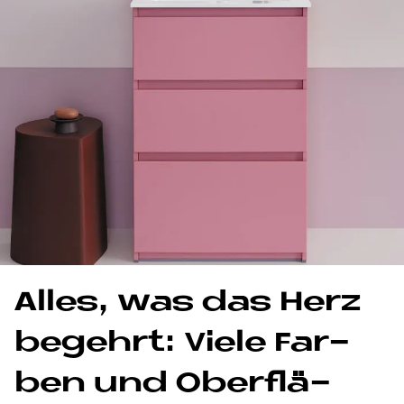
Al­les, was das Herz
be­gehrt: Vie­le Far­
ben und Ober­flä­