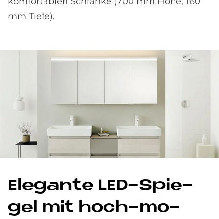
komfortablen Schränke (700 mm Höhe, 160
mm Tiefe).
Ele­gan­te LED-Spie­
gel mit hoch-mo­