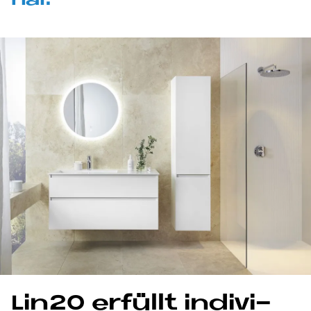
nal.
Lin20 er­fül­lt in­di­vi­