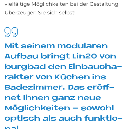
vielfältige Möglichkeiten bei der Gestaltung.
Überzeugen Sie sich selbst!
Mit sei­nem mo­du­la­ren
Auf­bau brin­gt Lin20 von
burg­bad den Ein­bau­cha­
rak­ter von Kü­chen ins
Ba­de­zim­mer. Das er­öff­
net Ih­nen ganz neue
Mög­lich­kei­ten – so­wohl
op­tisch als auch funk­tio­