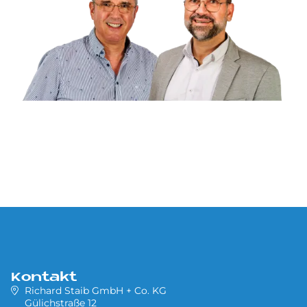
Kontakt
Richard Staib GmbH + Co. KG
Gülichstraße 12