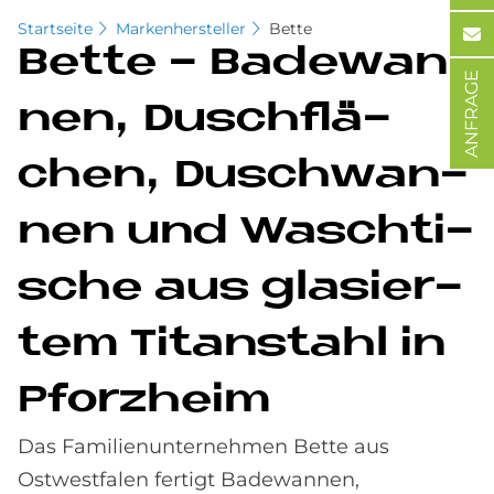
Startseite
Markenhersteller
Bette
Bet­te - Ba­de­wan­
ANFRAGE
nen, Dusch­flä­
chen, Dusch­wan­
nen und Wasch­ti­
sche aus gla­sier­
tem Ti­tan­stahl in
Pforz­heim
Das Familienunternehmen Bette aus
Ostwestfalen fertigt Badewannen,