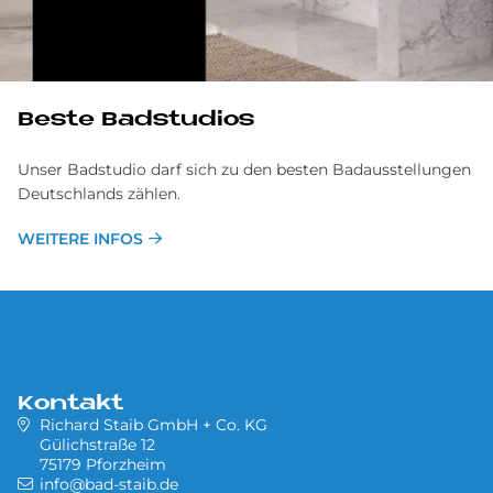
Be­ste Badstudios
Unser Badstudio darf sich zu den besten Badausstellungen
Deutschlands zählen.
WEITERE INFOS
Kontakt
Richard Staib GmbH + Co. KG
Gülichstraße 12
75179 Pforzheim
info@bad-staib.de