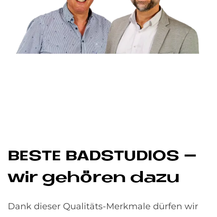
BE­STE BAD­STU­DI­OS –
wir ge­hö­ren dazu
Dank dieser Qualitäts-Merkmale dürfen wir